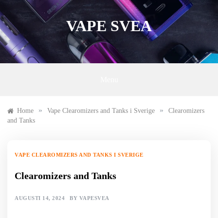
Skip
to
VAPE SVEA
content
Menu
»
»
Home
Vape Clearomizers and Tanks i Sverige
Clearomizers
and Tanks
VAPE CLEAROMIZERS AND TANKS I SVERIGE
Clearomizers and Tanks
AUGUSTI 14, 2024
BY
VAPESVEA