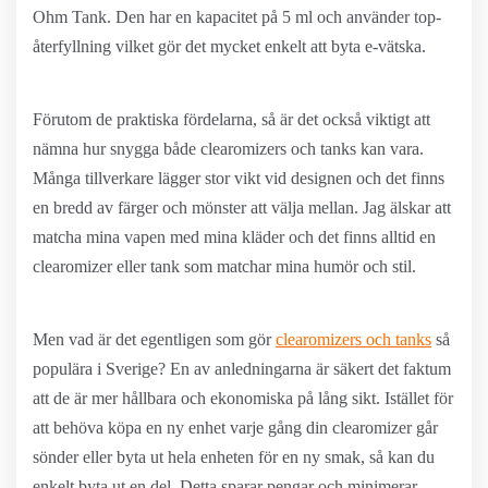
Ohm Tank. Den har en kapacitet på 5 ml och använder top-
återfyllning vilket gör det mycket enkelt att byta e-vätska.
Förutom de praktiska fördelarna, så är det också viktigt att
nämna hur snygga både clearomizers och tanks kan vara.
Många tillverkare lägger stor vikt vid designen och det finns
en bredd av färger och mönster att välja mellan. Jag älskar att
matcha mina vapen med mina kläder och det finns alltid en
clearomizer eller tank som matchar mina humör och stil.
Men vad är det egentligen som gör
clearomizers och tanks
så
populära i Sverige? En av anledningarna är säkert det faktum
att de är mer hållbara och ekonomiska på lång sikt. Istället för
att behöva köpa en ny enhet varje gång din clearomizer går
sönder eller byta ut hela enheten för en ny smak, så kan du
enkelt byta ut en del. Detta sparar pengar och minimerar