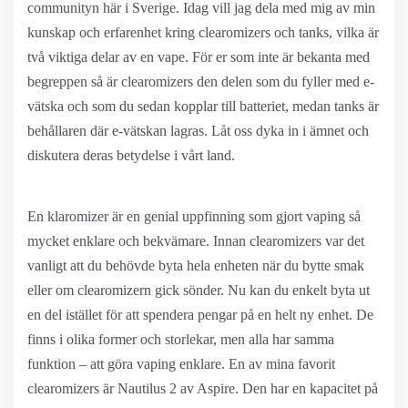
communityn här i Sverige. Idag vill jag dela med mig av min
kunskap och erfarenhet kring clearomizers och tanks, vilka är
två viktiga delar av en vape. För er som inte är bekanta med
begreppen så är clearomizers den delen som du fyller med e-
vätska och som du sedan kopplar till batteriet, medan tanks är
behållaren där e-vätskan lagras. Låt oss dyka in i ämnet och
diskutera deras betydelse i vårt land.
En klaromizer är en genial uppfinning som gjort vaping så
mycket enklare och bekvämare. Innan clearomizers var det
vanligt att du behövde byta hela enheten när du bytte smak
eller om clearomizern gick sönder. Nu kan du enkelt byta ut
en del istället för att spendera pengar på en helt ny enhet. De
finns i olika former och storlekar, men alla har samma
funktion – att göra vaping enklare. En av mina favorit
clearomizers är Nautilus 2 av Aspire. Den har en kapacitet på