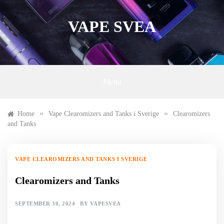
Skip
to
VAPE SVEA
content
Menu
»
»
Home
Vape Clearomizers and Tanks i Sverige
Clearomizers
and Tanks
VAPE CLEAROMIZERS AND TANKS I SVERIGE
Clearomizers and Tanks
SEPTEMBER 30, 2024
BY
VAPESVEA