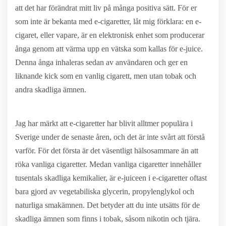
att det har förändrat mitt liv på många positiva sätt. För er
som inte är bekanta med e-cigaretter, låt mig förklara: en e-
cigaret, eller vapare, är en elektronisk enhet som producerar
ånga genom att värma upp en vätska som kallas för e-juice.
Denna ånga inhaleras sedan av användaren och ger en
liknande kick som en vanlig cigarett, men utan tobak och
andra skadliga ämnen.
Jag har märkt att e-cigaretter har blivit alltmer populära i
Sverige under de senaste åren, och det är inte svårt att förstå
varför. För det första är det väsentligt hälsosammare än att
röka vanliga cigaretter. Medan vanliga cigaretter innehåller
tusentals skadliga kemikalier, är e-juiceen i e-cigaretter oftast
bara gjord av vegetabiliska glycerin, propylenglykol och
naturliga smakämnen. Det betyder att du inte utsätts för de
skadliga ämnen som finns i tobak, såsom nikotin och tjära.