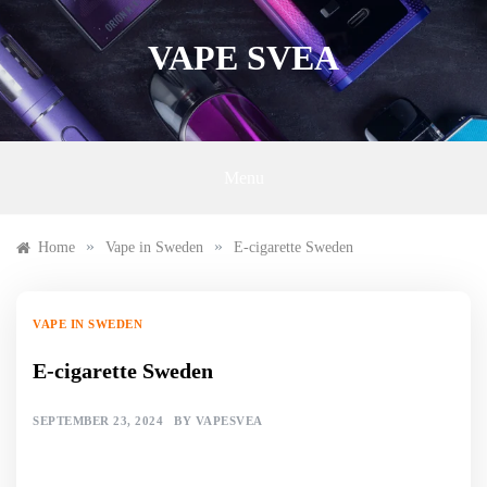
Skip
to
VAPE SVEA
content
Menu
»
»
Home
Vape in Sweden
E-cigarette Sweden
VAPE IN SWEDEN
E-cigarette Sweden
SEPTEMBER 23, 2024
BY
VAPESVEA