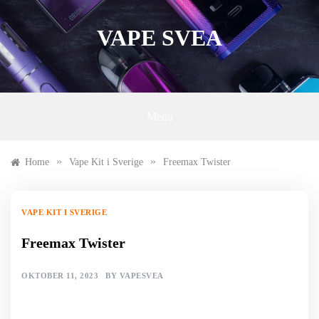
Skip
to
VAPE SVEA
content
Menu
»
»
Home
Vape Kit i Sverige
Freemax Twister
VAPE KIT I SVERIGE
Freemax Twister
OKTOBER 11, 2023
BY
VAPESVEA