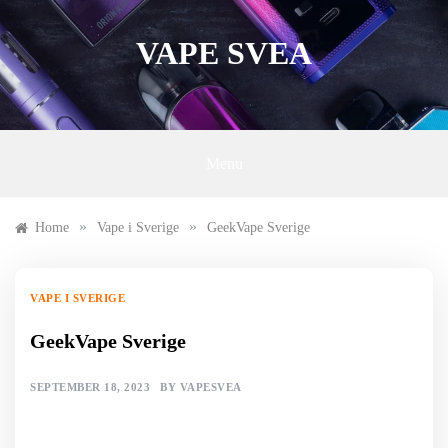
Skip
to
VAPE SVEA
content
Menu
»
»
Home
Vape i Sverige
GeekVape Sverige
VAPE I SVERIGE
GeekVape Sverige
SEPTEMBER 18, 2023
BY
VAPESVEA