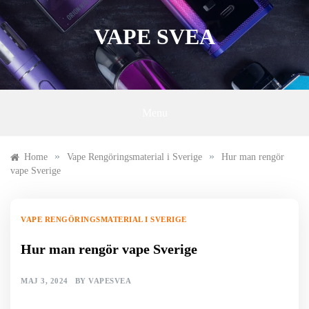
Skip
to
VAPE SVEA
content
Menu
»
»
Home
Vape Rengöringsmaterial i Sverige
Hur man rengör
vape Sverige
VAPE RENGÖRINGSMATERIAL I SVERIGE
Hur man rengör vape Sverige
MAJ 3, 2024
BY
VAPESVEA