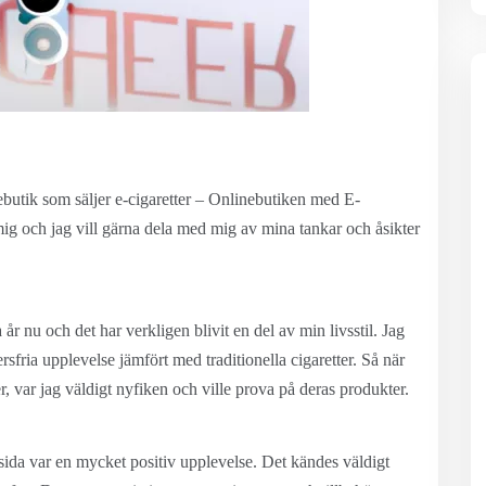
ebutik som säljer e-cigaretter – Onlinebutiken med E-
r mig och jag vill gärna dela med mig av mina tankar och åsikter
a år nu och det har verkligen blivit en del av min livsstil. Jag
sfria upplevelse jämfört med traditionella cigaretter. Så när
, var jag väldigt nyfiken och ville prova på deras produkter.
sida var en mycket positiv upplevelse. Det kändes väldigt