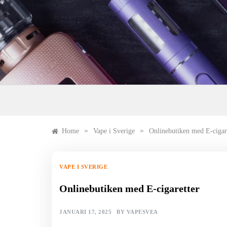
Skip
to
content
»
»
Home
Vape i Sverige
Onlinebutiken med E-cigar
VAPE I SVERIGE
Onlinebutiken med E-cigaretter
JANUARI 17, 2025
BY
VAPESVEA