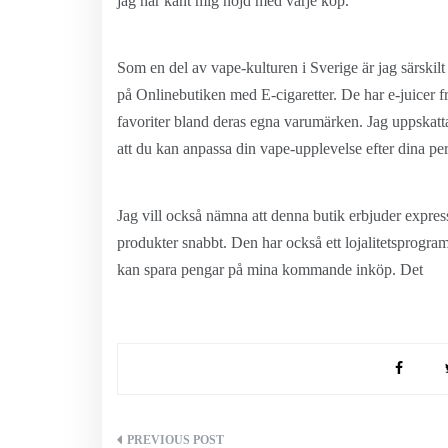
jag har känt mig nöjd med varje köp.
Som en del av vape-kulturen i Sverige är jag särskilt
på Onlinebutiken med E-cigaretter. De har e-juicer f
favoriter bland deras egna varumärken. Jag uppskattar 
att du kan anpassa din vape-upplevelse efter dina per
Jag vill också nämna att denna butik erbjuder express
produkter snabbt. Den har också ett lojalitetsprogram
kan spara pengar på mina kommande inköp. Det
Inläggsnavigering