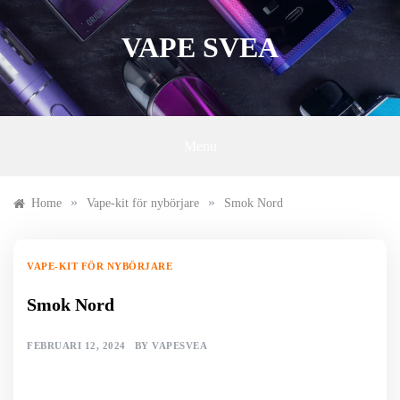
Skip
to
VAPE SVEA
content
Menu
»
»
Home
Vape-kit för nybörjare
Smok Nord
VAPE-KIT FÖR NYBÖRJARE
Smok Nord
FEBRUARI 12, 2024
BY
VAPESVEA