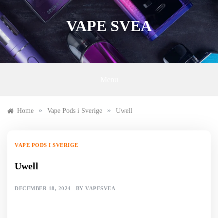
Skip
to
VAPE SVEA
content
Menu
»
»
Home
Vape Pods i Sverige
Uwell
VAPE PODS I SVERIGE
Uwell
DECEMBER 18, 2024
BY
VAPESVEA