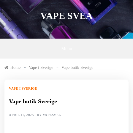
Skip
to
VAPE SVEA
content
Menu
»
»
Home
Vape i Sverige
Vape butik Sverige
VAPE I SVERIGE
Vape butik Sverige
APRIL 11, 2025
BY
VAPESVEA