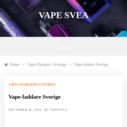
Skip
to
VAPE SVEA
content
Menu
»
»
Home
Vape-Chargers i Sverige
Vape-laddare Sverige
VAPE-CHARGERS I SVERIGE
Vape-laddare Sverige
DECEMBER 26, 2024
BY
VAPESVEA