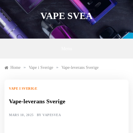
Skip
to
VAPE SVEA
content
Menu
»
»
Home
Vape i Sverige
Vape-leverans Sverige
VAPE I SVERIGE
Vape-leverans Sverige
MARS 10, 2025
BY
VAPESVEA