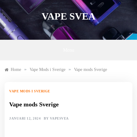
Skip
to
VAPE SVEA
content
Menu
»
»
Home
Vape Mods i Sverige
Vape mods Sverige
VAPE MODS I SVERIGE
Vape mods Sverige
JANUARI 12, 2024
BY
VAPESVEA