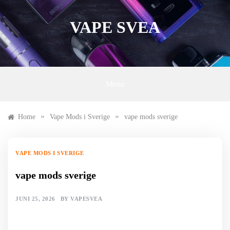
Skip
to
VAPE SVEA
content
Menu
»
»
Home
Vape Mods i Sverige
vape mods sverige
VAPE MODS I SVERIGE
vape mods sverige
JUNI 25, 2026
BY
VAPESVEA