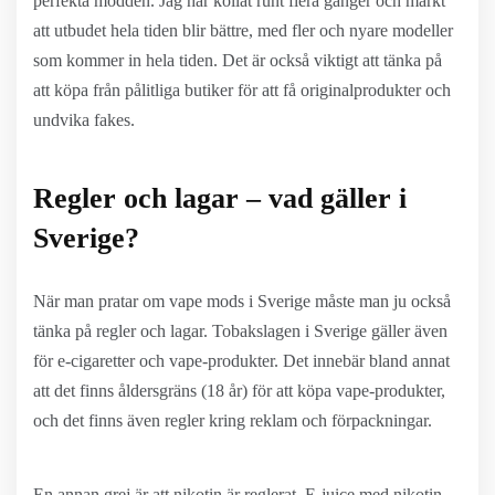
perfekta modden. Jag har kollat runt flera gånger och märkt
att utbudet hela tiden blir bättre, med fler och nyare modeller
som kommer in hela tiden. Det är också viktigt att tänka på
att köpa från pålitliga butiker för att få originalprodukter och
undvika fakes.
Regler och lagar – vad gäller i
Sverige?
När man pratar om vape mods i Sverige måste man ju också
tänka på regler och lagar. Tobakslagen i Sverige gäller även
för e-cigaretter och vape-produkter. Det innebär bland annat
att det finns åldersgräns (18 år) för att köpa vape-produkter,
och det finns även regler kring reklam och förpackningar.
En annan grej är att nikotin är reglerat. E-juice med nikotin