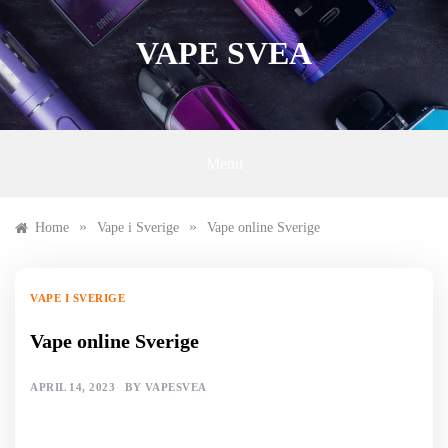
Skip
to
VAPE SVEA
content
Menu
»
»
Home
Vape i Sverige
Vape online Sverige
VAPE I SVERIGE
Vape online Sverige
APRIL 14, 2023
BY
VAPESVEA