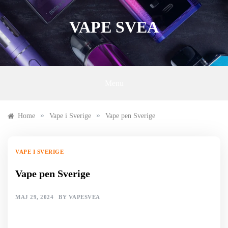
Skip
to
VAPE SVEA
content
Menu
»
»
Home
Vape i Sverige
Vape pen Sverige
VAPE I SVERIGE
Vape pen Sverige
MAJ 29, 2024
BY
VAPESVEA