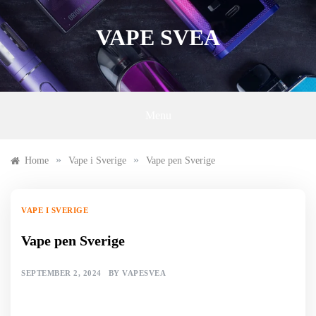
Skip
to
VAPE SVEA
content
Menu
»
»
Home
Vape i Sverige
Vape pen Sverige
VAPE I SVERIGE
Vape pen Sverige
SEPTEMBER 2, 2024
BY
VAPESVEA