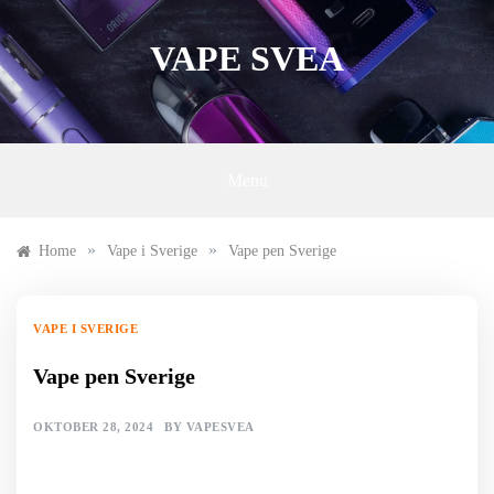
Skip
to
VAPE SVEA
content
Menu
»
»
Home
Vape i Sverige
Vape pen Sverige
VAPE I SVERIGE
Vape pen Sverige
OKTOBER 28, 2024
BY
VAPESVEA