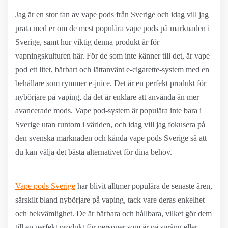
Jag är en stor fan av vape pods från Sverige och idag vill jag
prata med er om de mest populära vape pods på marknaden i
Sverige, samt hur viktig denna produkt är för
vapningskulturen här. För de som inte känner till det, är vape
pod ett litet, bärbart och lättanvänt e-cigarette-system med en
behållare som rymmer e-juice. Det är en perfekt produkt för
nybörjare på vaping, då det är enklare att använda än mer
avancerade mods. Vape pod-system är populära inte bara i
Sverige utan runtom i världen, och idag vill jag fokusera på
den svenska marknaden och kända vape pods Sverige så att
du kan välja det bästa alternativet för dina behov.
Vape pods Sverige
har blivit alltmer populära de senaste åren,
särskilt bland nybörjare på vaping, tack vare deras enkelhet
och bekvämlighet. De är bärbara och hållbara, vilket gör dem
till en perfekt produkt för personer som är på språng eller