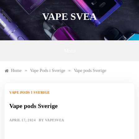
Skip
to
VAPE SVEA
content
Menu
»
»
Home
Vape Pods i Sverige
Vape pods Sverige
VAPE PODS I SVERIGE
Vape pods Sverige
APRIL 17, 2024
BY
VAPESVEA