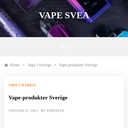
Skip
to
VAPE SVEA
content
Menu
»
»
Home
Vape i Sverige
Vape-produkter Sverige
VAPE I SVERIGE
Vape-produkter Sverige
JANUARI 31, 2025
BY
VAPESVEA