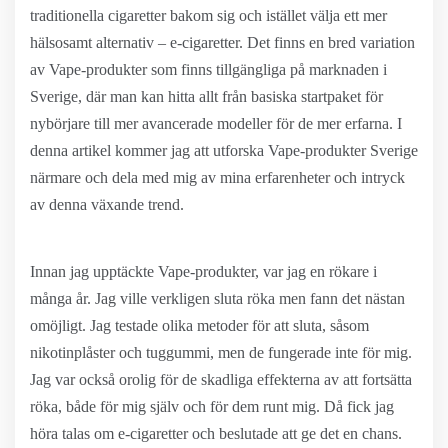
traditionella cigaretter bakom sig och istället välja ett mer
hälsosamt alternativ – e-cigaretter. Det finns en bred variation
av Vape-produkter som finns tillgängliga på marknaden i
Sverige, där man kan hitta allt från basiska startpaket för
nybörjare till mer avancerade modeller för de mer erfarna. I
denna artikel kommer jag att utforska Vape-produkter Sverige
närmare och dela med mig av mina erfarenheter och intryck
av denna växande trend.
Innan jag upptäckte Vape-produkter, var jag en rökare i
många år. Jag ville verkligen sluta röka men fann det nästan
omöjligt. Jag testade olika metoder för att sluta, såsom
nikotinplåster och tuggummi, men de fungerade inte för mig.
Jag var också orolig för de skadliga effekterna av att fortsätta
röka, både för mig själv och för dem runt mig. Då fick jag
höra talas om e-cigaretter och beslutade att ge det en chans.