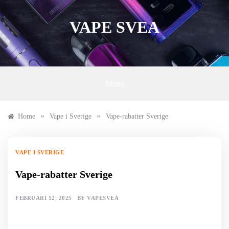
Skip
to
VAPE SVEA
content
Menu
»
»
Home
Vape i Sverige
Vape-rabatter Sverige
VAPE I SVERIGE
Vape-rabatter Sverige
FEBRUARI 12, 2025
BY
VAPESVEA