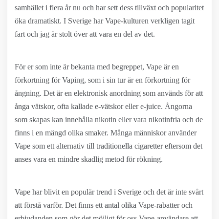
samhället i flera år nu och har sett dess tillväxt och popularitet
öka dramatiskt. I Sverige har Vape-kulturen verkligen tagit
fart och jag är stolt över att vara en del av det.
För er som inte är bekanta med begreppet, Vape är en
förkortning för Vaping, som i sin tur är en förkortning för
ångning. Det är en elektronisk anordning som används för att
ånga vätskor, ofta kallade e-vätskor eller e-juice. Ångorna
som skapas kan innehålla nikotin eller vara nikotinfria och de
finns i en mängd olika smaker. Många människor använder
Vape som ett alternativ till traditionella cigaretter eftersom det
anses vara en mindre skadlig metod för rökning.
Vape har blivit en populär trend i Sverige och det är inte svårt
att förstå varför. Det finns ett antal olika Vape-rabatter och
erbjudanden som gör det möjligt för oss Vape-användare att