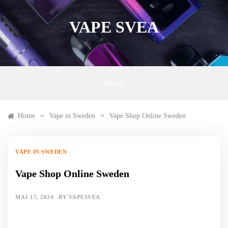
Skip
to
VAPE SVEA
content
Menu
»
»
Home
Vape in Sweden
Vape Shop Online Sweden
VAPE IN SWEDEN
Vape Shop Online Sweden
MAJ 17, 2024
BY
VAPESVEA