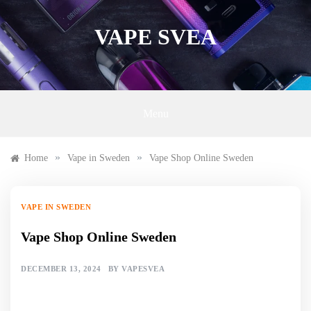
Skip
to
VAPE SVEA
content
Menu
»
»
Home
Vape in Sweden
Vape Shop Online Sweden
VAPE IN SWEDEN
Vape Shop Online Sweden
DECEMBER 13, 2024
BY
VAPESVEA