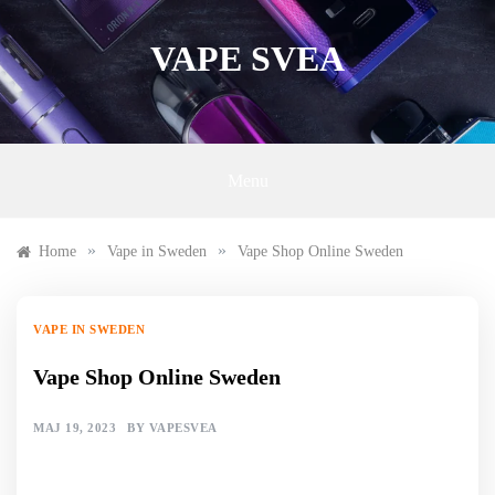
Skip
to
VAPE SVEA
content
Menu
»
»
Home
Vape in Sweden
Vape Shop Online Sweden
VAPE IN SWEDEN
Vape Shop Online Sweden
MAJ 19, 2023
BY
VAPESVEA