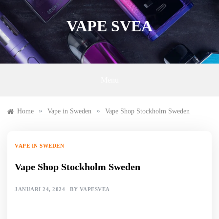
Skip
to
VAPE SVEA
content
Menu
»
»
Home
Vape in Sweden
Vape Shop Stockholm Sweden
VAPE IN SWEDEN
Vape Shop Stockholm Sweden
JANUARI 24, 2024
BY
VAPESVEA