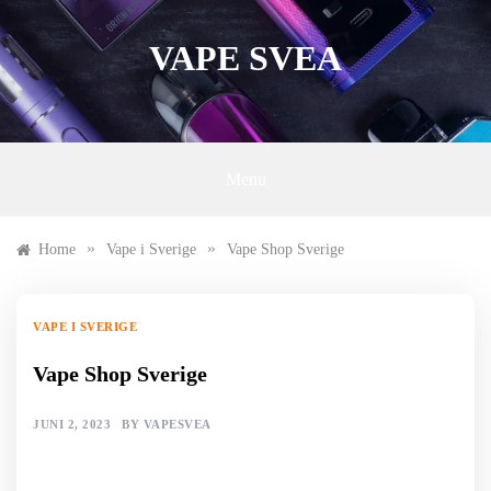
Skip
to
VAPE SVEA
content
Menu
»
»
Home
Vape i Sverige
Vape Shop Sverige
VAPE I SVERIGE
Vape Shop Sverige
JUNI 2, 2023
BY
VAPESVEA