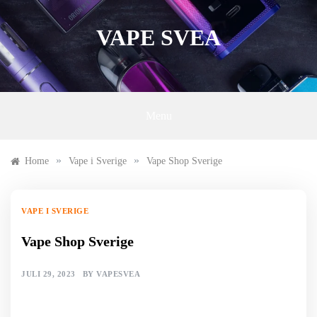
Skip
to
VAPE SVEA
content
Menu
»
»
Home
Vape i Sverige
Vape Shop Sverige
VAPE I SVERIGE
Vape Shop Sverige
JULI 29, 2023
BY
VAPESVEA