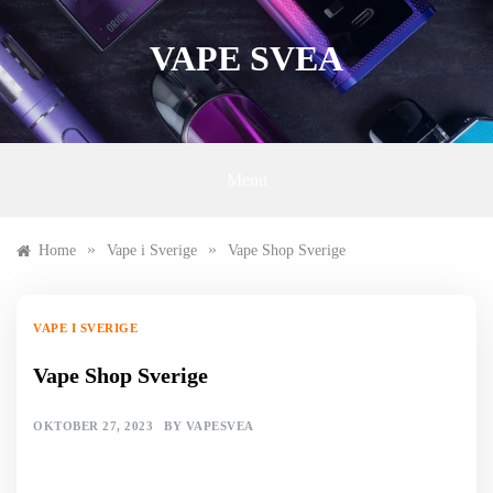
Skip
to
VAPE SVEA
content
Menu
»
»
Home
Vape i Sverige
Vape Shop Sverige
VAPE I SVERIGE
Vape Shop Sverige
OKTOBER 27, 2023
BY
VAPESVEA