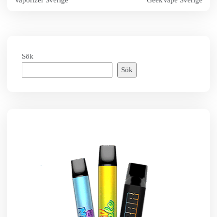
Vaporizer Sverige
GeekVape Sverige
Sök
Sök