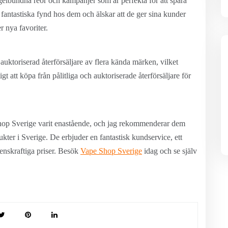
lbundna reor och kampanjer som är perfekta för att spara
 fantastiska fynd hos dem och älskar att de ger sina kunder
r nya favoriter.
auktoriserad återförsäljare av flera kända märken, vilket
igt att köpa från pålitliga och auktoriserade återförsäljare för
op Sverige varit enastående, och jag rekommenderar dem
dukter i Sverige. De erbjuder en fantastisk kundservice, ett
enskraftiga priser. Besök
Vape Shop Sverige
idag och se själv