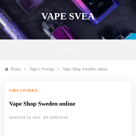
Skip
to
VAPE SVEA
content
Menu
»
»
Home
Vape i Sverige
Vape Shop Sweden online
VAPE I SVERIGE
Vape Shop Sweden online
AUGUSTI 14, 2023
BY
VAPESVEA