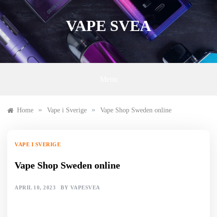
Skip
to
VAPE SVEA
content
Menu
»
»
Home
Vape i Sverige
Vape Shop Sweden online
VAPE I SVERIGE
Vape Shop Sweden online
APRIL 10, 2023
BY
VAPESVEA