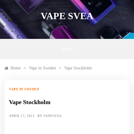
Skip
to
VAPE SVEA
content
Menu
»
»
Home
Vape in Sweden
Vape Stockholm
VAPE IN SWEDEN
Vape Stockholm
APRIL 27, 2023
BY
VAPESVEA