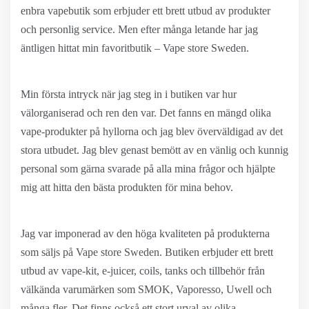
enbra vapebutik som erbjuder ett brett utbud av produkter
och personlig service. Men efter många letande har jag
äntligen hittat min favoritbutik – Vape store Sweden.
Min första intryck när jag steg in i butiken var hur
välorganiserad och ren den var. Det fanns en mängd olika
vape-produkter på hyllorna och jag blev överväldigad av det
stora utbudet. Jag blev genast bemött av en vänlig och kunnig
personal som gärna svarade på alla mina frågor och hjälpte
mig att hitta den bästa produkten för mina behov.
Jag var imponerad av den höga kvaliteten på produkterna
som säljs på Vape store Sweden. Butiken erbjuder ett brett
utbud av vape-kit, e-juicer, coils, tanks och tillbehör från
välkända varumärken som SMOK, Vaporesso, Uwell och
många fler. Det finns också ett stort urval av olika