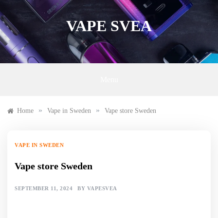
Skip
to
VAPE SVEA
content
Menu
»
»
Home
Vape in Sweden
Vape store Sweden
VAPE IN SWEDEN
Vape store Sweden
SEPTEMBER 11, 2024
BY
VAPESVEA