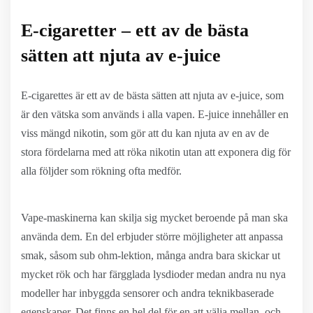
E-cigaretter – ett av de bästa
sätten att njuta av e-juice
E-cigarettes är ett av de bästa sätten att njuta av e-juice, som
är den vätska som används i alla vapen. E-juice innehåller en
viss mängd nikotin, som gör att du kan njuta av en av de
stora fördelarna med att röka nikotin utan att exponera dig för
alla följder som rökning ofta medför.
Vape-maskinerna kan skilja sig mycket beroende på man ska
använda dem. En del erbjuder större möjligheter att anpassa
smak, såsom sub ohm-lektion, många andra bara skickar ut
mycket rök och har färgglada lysdioder medan andra nu nya
modeller har inbyggda sensorer och andra teknikbaserade
egenskaper. Det finns en hel del för en att välja mellan, och