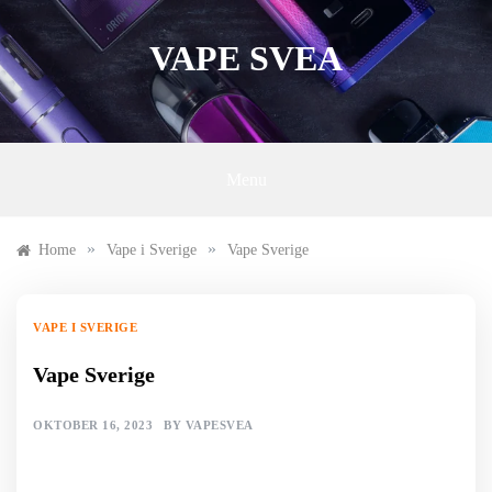
Skip
to
VAPE SVEA
content
Menu
»
»
Home
Vape i Sverige
Vape Sverige
VAPE I SVERIGE
Vape Sverige
OKTOBER 16, 2023
BY
VAPESVEA