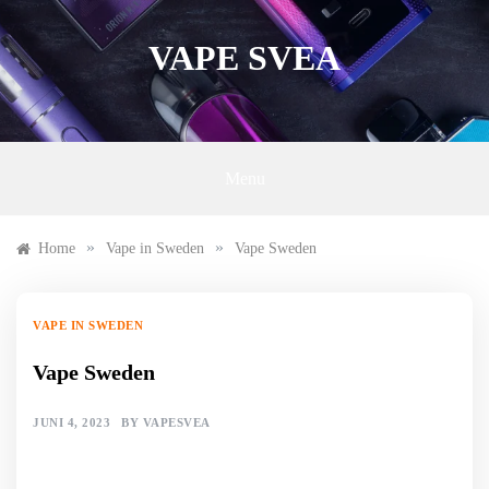
Skip
to
VAPE SVEA
content
Menu
»
»
Home
Vape in Sweden
Vape Sweden
VAPE IN SWEDEN
Vape Sweden
JUNI 4, 2023
BY
VAPESVEA