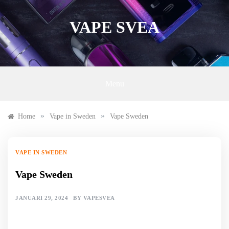
Skip
to
VAPE SVEA
content
Menu
»
»
Home
Vape in Sweden
Vape Sweden
VAPE IN SWEDEN
Vape Sweden
JANUARI 29, 2024
BY
VAPESVEA