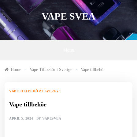
Skip
to
VAPE SVEA
content
Menu
»
»
Home
Vape Tillbehör i Sverige
Vape tillbehör
VAPE TILLBEHÖR I SVERIGE
Vape tillbehör
APRIL 5, 2024
BY
VAPESVEA