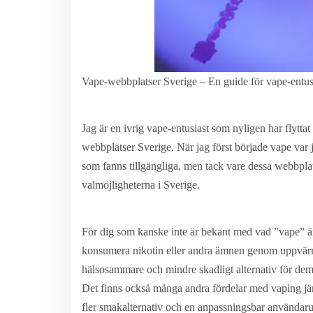
Vape-webbplatser Sverige – En guide för vape-entus
Jag är en ivrig vape-entusiast som nyligen har flyttat 
webbplatser Sverige. När jag först började vape var
som fanns tillgängliga, men tack vare dessa webbplats
valmöjligheterna i Sverige.
För dig som kanske inte är bekant med vad ”vape” är, l
konsumera nikotin eller andra ämnen genom uppvärmd ån
hälsosammare och mindre skadligt alternativ för dem 
Det finns också många andra fördelar med vaping jäm
fler smakalternativ och en anpassningsbar användaru