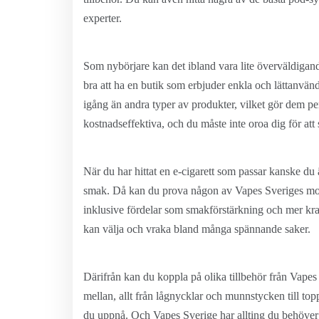
experter.
Som nybörjare kan det ibland vara lite överväldigande
bra att ha en butik som erbjuder enkla och lättanvän
igång än andra typer av produkter, vilket gör dem per
kostnadseffektiva, och du måste inte oroa dig för att
När du har hittat en e-cigarett som passar kanske du 
smak. Då kan du prova någon av Vapes Sveriges mod
inklusive fördelar som smakförstärkning och mer kraf
kan välja och vraka bland många spännande saker.
Därifrån kan du koppla på olika tillbehör från Vapes S
mellan, allt från lågnycklar och munnstycken till top
du uppnå. Och Vapes Sverige har allting du behöver f