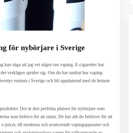
ng för nybörjare i Sverige
jag kan säga att jag vet något om vaping. E-cigaretter har
om det verkligen sprider sig. Om du har undrat hur vaping
äventyr runtom i Sverige och bli uppdaterad med de hetaste
produkter. Det är den perfekta platsen för nybörjare som
erna som behövs för att starta. De har allt du behöver för att
 e-juicer, till moderna och avancerade vapingapparater och
-systemen och anslutningsbara vapen för välkomnande av