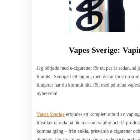
Vapes Sverige: Vapi
Jag började med e-cigaretter för ett par år sedan, så 
funnits i Sverige i ett tag nu, men det är först nu s
fungerar har du kommit rätt, följ med på mina vapes
nyheterna!
Vapes Sverige
erbjuder ett komplett utbud av vaping
försöker ta reda på lite mer om vaping och få produkt
komma igång – från enkla, prisvärda e-cigaretter och
tillbehör. Du kan även hitta några av de bästa pod