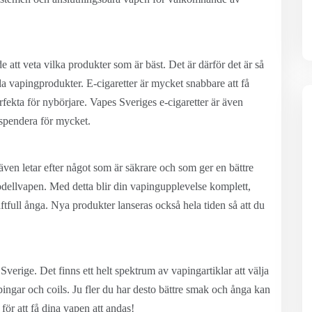
 att veta vilka produkter som är bäst. Det är därför det är så
da vapingprodukter. E-cigaretter är mycket snabbare att få
fekta för nybörjare. Vapes Sveriges e-cigaretter är även
 spendera för mycket.
även letar efter något som är säkrare och som ger en bättre
ellvapen. Med detta blir din vapingupplevelse komplett,
tfull ånga. Nya produkter lanseras också hela tiden så att du
verige. Det finns ett helt spektrum av vapingartiklar att välja
pingar och coils. Ju fler du har desto bättre smak och ånga kan
ör att få dina vapen att andas!