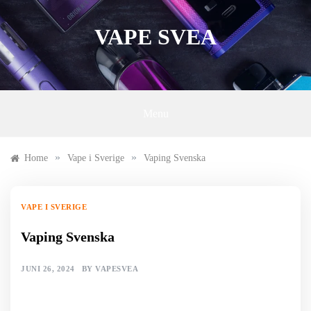
Skip
to
VAPE SVEA
content
Menu
»
»
Home
Vape i Sverige
Vaping Svenska
VAPE I SVERIGE
Vaping Svenska
JUNI 26, 2024
BY
VAPESVEA