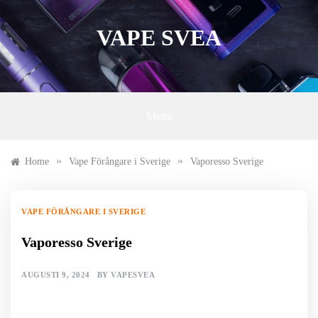
Skip
to
VAPE SVEA
content
Menu
»
»
Home
Vape Förångare i Sverige
Vaporesso Sverige
VAPE FÖRÅNGARE I SVERIGE
Vaporesso Sverige
AUGUSTI 9, 2024
BY
VAPESVEA