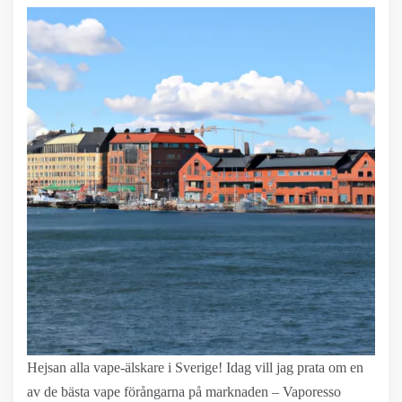
Hejsan alla vape-älskare i Sverige! Idag vill jag prata om en
av de bästa vape förångarna på marknaden – Vaporesso