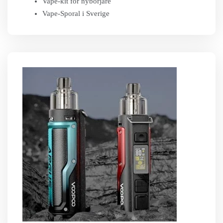
Vape-kit för nybörjare
Vape-Sporal i Sverige