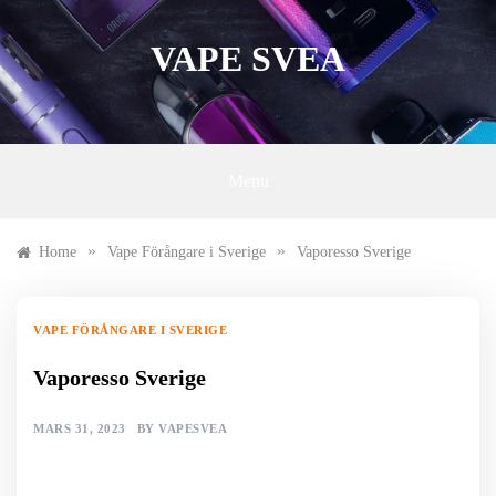
Skip
to
VAPE SVEA
content
Menu
»
»
Home
Vape Förångare i Sverige
Vaporesso Sverige
VAPE FÖRÅNGARE I SVERIGE
Vaporesso Sverige
MARS 31, 2023
BY
VAPESVEA