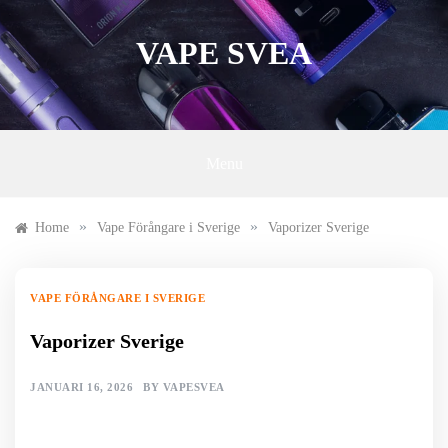
Skip
to
VAPE SVEA
content
Menu
»
»
Home
Vape Förångare i Sverige
Vaporizer Sverige
VAPE FÖRÅNGARE I SVERIGE
Vaporizer Sverige
JANUARI 16, 2026
BY
VAPESVEA