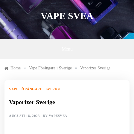
Skip
to
VAPE SVEA
content
Menu
»
»
Home
Vape Förångare i Sverige
Vaporizer Sverige
VAPE FÖRÅNGARE I SVERIGE
Vaporizer Sverige
AUGUSTI 18, 2023
BY
VAPESVEA