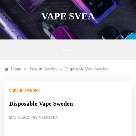
Skip
to
VAPE SVEA
content
Menu
»
»
Home
Vape in Sweden
Disposable Vape Sweden
VAPE IN SWEDEN
Disposable Vape Sweden
MAJ 8, 2025
BY
VAPESVEA