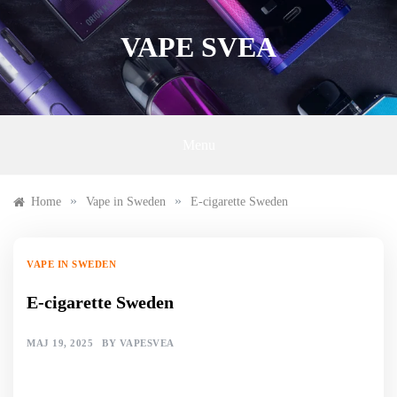
Skip
to
VAPE SVEA
content
Menu
»
»
Home
Vape in Sweden
E-cigarette Sweden
VAPE IN SWEDEN
E-cigarette Sweden
MAJ 19, 2025
BY
VAPESVEA