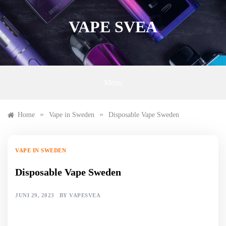
Skip
to
VAPE SVEA
content
Menu
»
»
Home
Vape in Sweden
Disposable Vape Sweden
VAPE IN SWEDEN
Disposable Vape Sweden
JUNI 29, 2023
BY
VAPESVEA