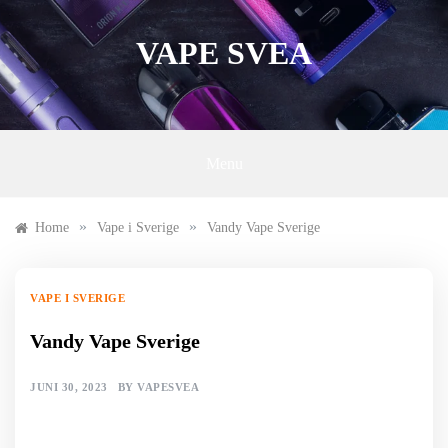
Skip
to
VAPE SVEA
content
Menu
»
»
Home
Vape i Sverige
Vandy Vape Sverige
VAPE I SVERIGE
Vandy Vape Sverige
JUNI 30, 2023
BY
VAPESVEA