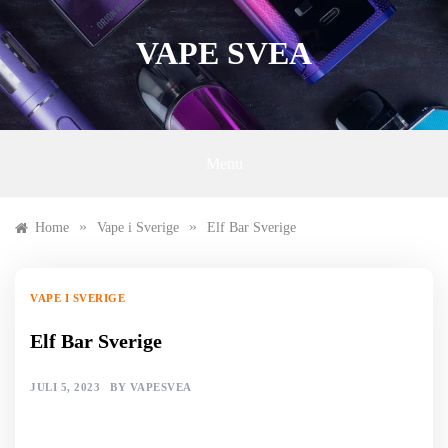
Skip
to
VAPE SVEA
content
Menu
»
»
Home
Vape i Sverige
Elf Bar Sverige
VAPE I SVERIGE
Elf Bar Sverige
JULI 5, 2023
BY
VAPESVEA