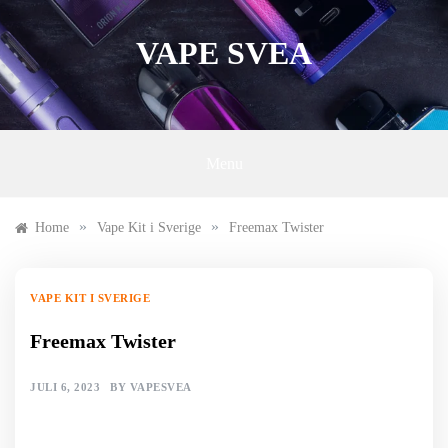
Skip
to
VAPE SVEA
content
Menu
»
»
Home
Vape Kit i Sverige
Freemax Twister
VAPE KIT I SVERIGE
Freemax Twister
JULI 6, 2023
BY
VAPESVEA